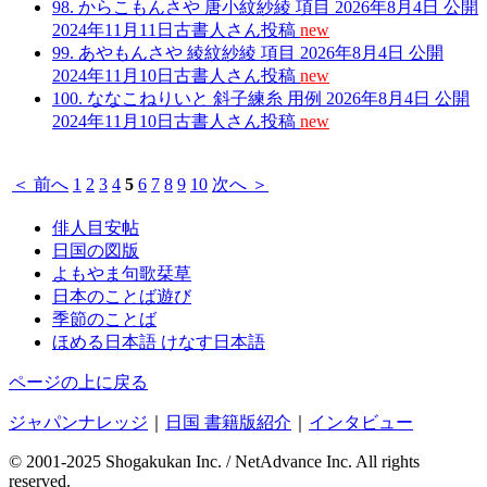
98.
からこもんさや
唐小紋紗綾
項目
2026年8月4日
公開
2024年11月11日
古書人さん
投稿
new
99.
あやもんさや
綾紋紗綾
項目
2026年8月4日
公開
2024年11月10日
古書人さん
投稿
new
100.
ななこねりいと
斜子練糸
用例
2026年8月4日
公開
2024年11月10日
古書人さん
投稿
new
＜ 前へ
1
2
3
4
5
6
7
8
9
10
次へ ＞
俳人目安帖
日国の図版
よもやま句歌栞草
日本のことば遊び
季節のことば
ほめる日本語 けなす日本語
ページの上に戻る
ジャパンナレッジ
｜
日国 書籍版紹介
｜
インタビュー
© 2001-2025 Shogakukan Inc. / NetAdvance Inc.
All rights
reserved.