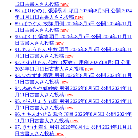
12日
古書人さん
投稿
new
88.
はりゆのし
張湯熨斗
項目
2026年8月5日
公開
2024
年11月11日
古書人さん
投稿
new
89.
ばつぐん
抜群
用例
2026年8月5日
公開
2024年11月
11日
古書人さん
投稿
new
90.
はくじ
箔地
項目
2026年8月5日
公開
2024年11月11
日
古書人さん
投稿
new
91.
ちゅうもん
中紋
項目
2026年8月5日
公開
2024年11
月11日
古書人さん
投稿
new
92.
かわりもん
代紋（変紋）
用例
2026年8月5日
公開
2024年11月11日
古書人さん
投稿
new
93.
いなずま
稲妻
用例
2026年8月5日
公開
2024年11月
11日
古書人さん
投稿
new
94.
ぬめさや
絖紗綾
用例
2026年8月5日
公開
2024年11
月11日
古書人さん
投稿
new
95.
がんりょう
丸龍
用例
2026年8月5日
公開
2024年11
月11日
古書人さん
投稿
new
96.
たちあわせる
裁合
項目
2026年8月5日
公開
2024年
11月11日
古書人さん
投稿
new
97.
きたけ
着丈
用例
2026年8月4日
公開
2024年11月11
日
古書人さん
投稿
new