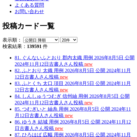
よくある質問
お問い合わせ
投稿カード一覧
表示順：
検索結果：
139591
件
81.
ぐんないふとおり
郡内太織
用例
2026年8月5日
公開
2024年11月12日
古書人さん
投稿
new
82.
ふとおり
太織
用例
2026年8月5日
公開
2024年11月
12日
古書人さん
投稿
new
83.
ふとくち
太口
項目
2026年8月5日
公開
2024年11月
12日
古書人さん
投稿
new
84.
しんしゅうつむぎ
信州紬
用例
2026年8月5日
公開
2024年11月12日
古書人さん
投稿
new
85.
つむぎいと
紬糸
用例
2026年8月5日
公開
2024年11
月12日
古書人さん
投稿
new
86.
ゆうき
結城
用例
2026年8月5日
公開
2024年11月12
日
古書人さん
投稿
new
87.
ひろはば
広幅
用例
2026年8月5日
公開
2024年11月