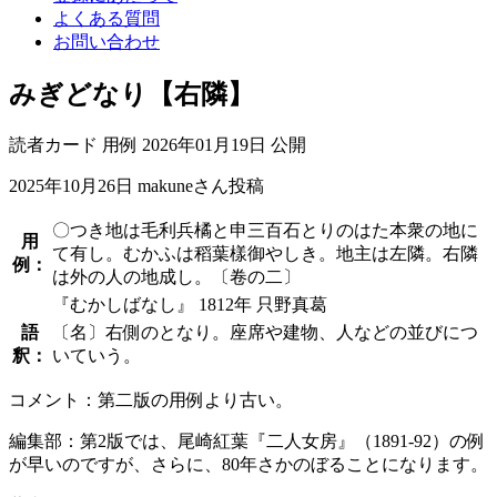
よくある質問
お問い合わせ
みぎどなり【右隣】
読者カード
用例
2026年01月19日 公開
2025年10月26日
makuneさん投稿
〇つき地は毛利兵橘と申三百石とりのはた本衆の地に
用
て有し。むかふは稻葉樣御やしき。地主は左隣。右隣
例：
は外の人の地成し。〔卷の二〕
『むかしばなし』 1812年 只野真葛
語
〔名〕右側のとなり。座席や建物、人などの並びにつ
釈：
いていう。
コメント：第二版の用例より古い。
編集部：第2版では、尾崎紅葉『二人女房』（1891-92）の例
が早いのですが、さらに、80年さかのぼることになります。