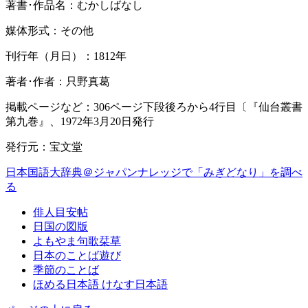
著書･作品名：むかしばなし
媒体形式：その他
刊行年（月日）：1812年
著者･作者：只野真葛
掲載ページなど：306ページ下段後ろから4行目〔『仙台叢書
第九巻』、1972年3月20日発行
発行元：宝文堂
日本国語大辞典＠ジャパンナレッジで「みぎどなり」を調べ
る
俳人目安帖
日国の図版
よもやま句歌栞草
日本のことば遊び
季節のことば
ほめる日本語 けなす日本語