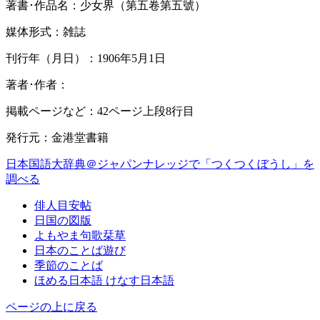
著書･作品名：少女界（第五卷第五號）
媒体形式：雑誌
刊行年（月日）：1906年5月1日
著者･作者：
掲載ページなど：42ページ上段8行目
発行元：金港堂書籍
日本国語大辞典＠ジャパンナレッジで「つくつくぼうし」を
調べる
俳人目安帖
日国の図版
よもやま句歌栞草
日本のことば遊び
季節のことば
ほめる日本語 けなす日本語
ページの上に戻る