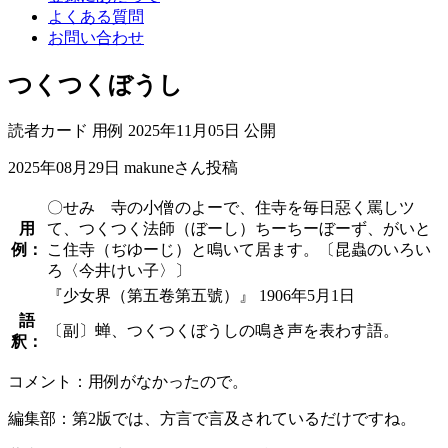
よくある質問
お問い合わせ
つくつくぼうし
読者カード
用例
2025年11月05日 公開
2025年08月29日
makuneさん投稿
〇せみ 寺の小僧のよーで、住寺を毎日惡く罵しツ
用
て、つくつく法師（ぼーし）ちーちーぼーず、がいと
例：
こ住寺（ぢゆーじ）と鳴いて居ます。〔昆蟲のいろい
ろ〈今井けい子〉〕
『少女界（第五卷第五號）』 1906年5月1日
語
〔副〕蝉、つくつくぼうしの鳴き声を表わす語。
釈：
コメント：用例がなかったので。
編集部：第2版では、方言で言及されているだけですね。