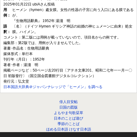
2025年01月22日
ubiAさん投稿
用
ヒーメン（hymen）處女膜。女性の性器の子宮に向う入口にある膜である
例：
が、
『生物用語辭典』 1952年 湯淺 明
語
〔名〕（ドイツ Hymen ギリシア神話の結婚の神ヒュメーンに由来）処女
釈：
膜。ハイメン。
コメント：第二版には用例が載っていないので。項目名からの例です。
編集部：第2版では、用例が入りませんでした。
著書･作品名：生物用語辭典
媒体形式：単行本
刊行年（月日）：1952年
著者･作者：湯淺 明
掲載ページなど：50ページ左20行目〔アテネ文庫201、昭和二七年一一月一〇
日 初版發行〕（国立国会図書館デジタルコレクション）
発行元：弘文堂
日本国語大辞典＠ジャパンナレッジで「ヒーメン」を調べる
俳人目安帖
日国の図版
よもやま句歌栞草
日本のことば遊び
季節のことば
ほめる日本語 けなす日本語