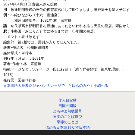
2024年04月21日
古書人さん投稿
用
敏達用明崇峻の三帝の後豐浦宮にして即位ましまし厩戸皇子を皇太子にす
例：
へ給ひながら〔十六・豐浦宮〕
『和州旧跡幽考』 1681年 林 宗甫撰
語
奈良県高市郡明日香村豊浦にあったといわれる推古天皇の皇居。即位から
釈：
小墾田（おはりだ）宮に移るまで約一〇年間の皇居。
コメント：取り敢えず
編集部：第2版では、用例が入りませんでした。
著書･作品名：和州旧跡幽考
媒体形式：単行本
刊行年（月日）：1681年
著者･作者：林 宗甫撰
掲載ページなど：569ページ下段11行目（「続々群書類従 第八地理部」、
1978）
発行元：図書刊行会
日本国語大辞典＠ジャパンナレッジで「とゆらのみや」を調べる
俳人目安帖
日国の図版
よもやま句歌栞草
日本のことば遊び
季節のことば
ほめる日本語 けなす日本語