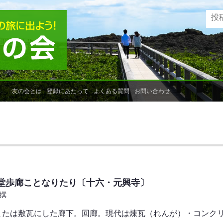
友の会とは
登録にあたって
よくある質問
お問い合わせ
堂歩廊ことなりたり〔十六・元興寺〕
甫撰
、または敷瓦にした廊下。回廊。現代は煉瓦（れんが）・コンク