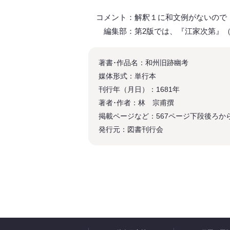
コメント：解釈１に和文例がないので
編集部：第2版では、『江家次第』（1
著書･作品名：和州旧跡幽考
媒体形式：単行本
刊行年（月日）：1681年
著者･作者：林 宗甫撰
掲載ページなど：567ページ下段後ろか
発行元：図書刊行会