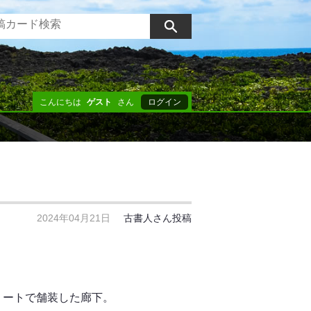
こんにちは
ゲスト
さん
ログイン
2024年04月21日
古書人さん投稿
リートで舗装した廊下。