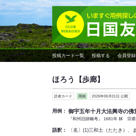
投稿カード一覧
投稿する
会員登録
ほろう【歩廊】
読者カード
用例
2026年06月01日 公開
用例：
御宇五年十月大法興寺の佛
『和州旧跡幽考』 1681年 林 宗
語釈：
〔名〕(1)三和土（たたき）