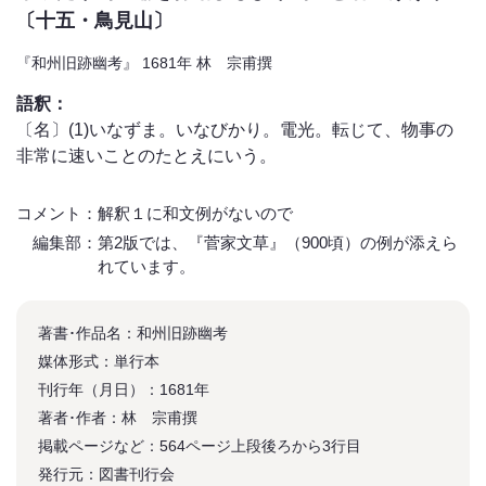
〔十五・鳥見山〕
『和州旧跡幽考』 1681年 林 宗甫撰
語釈：
〔名〕(1)いなずま。いなびかり。電光。転じて、物事の
非常に速いことのたとえにいう。
コメント：解釈１に和文例がないので
編集部：第2版では、『菅家文草』（900頃）の例が添えら
れています。
著書･作品名：和州旧跡幽考
媒体形式：単行本
刊行年（月日）：1681年
著者･作者：林 宗甫撰
掲載ページなど：564ページ上段後ろから3行目
発行元：図書刊行会