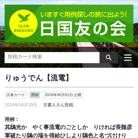
りゅうでん【流電】
読者カード
用例
2026年06月01日 公開
2024年04月19日
古書人さん投稿
用例：
其鴟光かゞやく事流電のごとしかゝりければ長髄彦
軍破たり鴟の瑞を得給ひしより鴟色と名づけけり