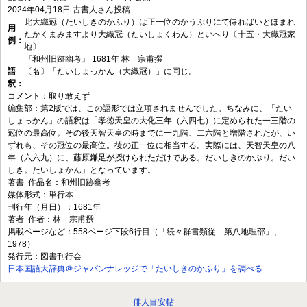
2024年04月18日
古書人さん投稿
此大織冠（たいしきのかふり）は正一位のかうぶりにて侍ればいとほまれ
用
たかくまみますより大織冠（たいしょくわん）といへり〔十五・大織冠家
例：
地〕
『和州旧跡幽考』 1681年 林 宗甫撰
語
〔名〕「たいしょっかん（大織冠）」に同じ。
釈：
コメント：取り敢えず
編集部：第2版では、この語形では立項されませんでした。ちなみに、「たい
しょっかん」の語釈は「孝徳天皇の大化三年（六四七）に定められた一三階の
冠位の最高位。その後天智天皇の時までに一九階、二六階と増階されたが、い
ずれも、その冠位の最高位。後の正一位に相当する。実際には、天智天皇の八
年（六六九）に、藤原鎌足が授けられただけである。だいしきのかぶり。だい
しき。たいしょかん」となっています。
著書･作品名：和州旧跡幽考
媒体形式：単行本
刊行年（月日）：1681年
著者･作者：林 宗甫撰
掲載ページなど：558ページ下段6行目（「続々群書類従 第八地理部」、
1978）
発行元：図書刊行会
日本国語大辞典＠ジャパンナレッジで「たいしきのかふり」を調べる
俳人目安帖