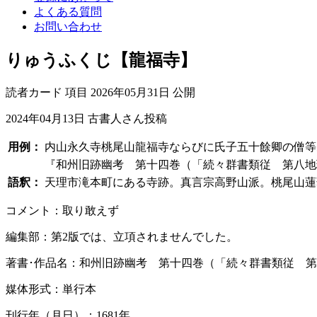
よくある質問
お問い合わせ
りゅうふくじ【龍福寺】
読者カード
項目
2026年05月31日 公開
2024年04月13日
古書人さん投稿
用例：
内山永久寺桃尾山龍福寺ならびに氏子五十餘卿の僧等
『和州旧跡幽考 第十四巻（「続々群書類従 第八地理部
語釈：
天理市滝本町にある寺跡。真言宗高野山派。桃尾山蓮華王院
コメント：取り敢えず
編集部：第2版では、立項されませんでした。
著書･作品名：和州旧跡幽考 第十四巻（「続々群書類従 
媒体形式：単行本
刊行年（月日）：1681年