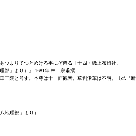
あつまりてつとめける事にぞ侍る〔十四・磯上布留社〕
」より）』 1681年 林 宗甫撰
と号す。本尊は十一面観音。草創沿革は不明。〔cf.『新版角川日
第八地理部」より）