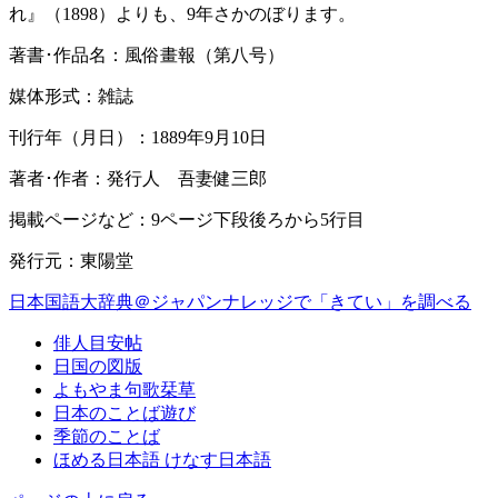
れ』（1898）よりも、9年さかのぼります。
著書･作品名：風俗畫報（第八号）
媒体形式：雑誌
刊行年（月日）：1889年9月10日
著者･作者：発行人 吾妻健三郎
掲載ページなど：9ページ下段後ろから5行目
発行元：東陽堂
日本国語大辞典＠ジャパンナレッジで「きてい」を調べる
俳人目安帖
日国の図版
よもやま句歌栞草
日本のことば遊び
季節のことば
ほめる日本語 けなす日本語