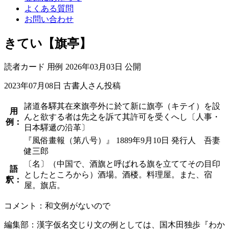
よくある質問
お問い合わせ
きてい【旗亭】
読者カード
用例
2026年03月03日 公開
2023年07月08日
古書人さん投稿
諸道各驛其在來旗亭外に於て新に旗亭（キテイ）を設
用
んと欲する者は先之を訴て其許可を受くへし〔人事・
例：
日本驛遞の沿革〕
『風俗畫報（第八号）』 1889年9月10日 発行人 吾妻
健三郎
〔名〕（中国で、酒旗と呼ばれる旗を立ててその目印
語
としたところから）酒場。酒楼。料理屋。また、宿
釈：
屋。旗店。
コメント：和文例がないので
編集部：漢字仮名交じり文の例としては、国木田独歩『わか