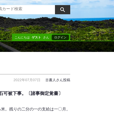
こんにちは
ゲスト
さん
ログイン
2022年07月07日
古書人さん投稿
石可被下事。〔諸事御定覚書〕
る米。残りの二分の一の支給は一〇月。