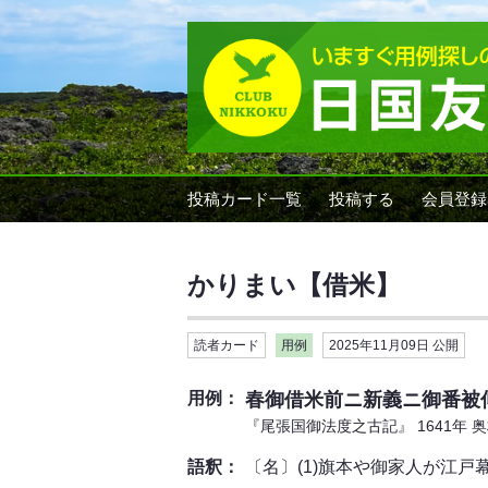
投稿カード一覧
投稿する
会員登録
かりまい【借米】
読者カード
用例
2025年11月09日 公開
用例：
春御借米前ニ新義ニ御番被
『尾張国御法度之古記』 1641年 
語釈：
〔名〕(1)旗本や御家人が江