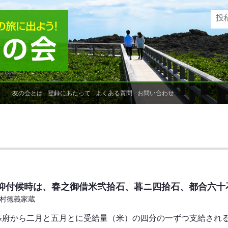
友の会とは
登録にあたって
よくある質問
お問い合わせ
仰付候時は、春之御借米弐拾石、暮ニ四拾石、都合六十
奥村徳義家蔵
戸幕府から二月と五月とに受給量（米）の四分の一ずつ支給され