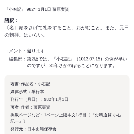
『小右記』 982年1月1日 藤原実資
語釈：
〔名〕頭をさげて礼をすること。おがむこと。また、元日
の朝拝。はいらい。
コメント：遡ります
編集部：第2版では、『小右記』（1013.07.15）の例が早い
のですが、31年さかのぼることになります。
著書･作品名：小右記
媒体形式：単行本
刊行年（月日）：982年1月1日
著者･作者：藤原実資
掲載ページなど：1ページ上段本文1行目〔『史料通覧 小右
記一』〕
発行元：日本史籍保存會