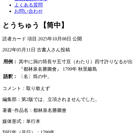
よくある質問
お問い合わせ
とうちゅう【筒中】
読者カード
項目
2025年10月08日 公開
2022年05月11日
古書人さん投稿
用例：
其中に洞の筒長サ五寸亘（わたり）四寸許りなるが出
『都林泉名勝圖會』 1799年 秋里籬島
語釈：
〔名〕筒の中。
コメント：取り敢えず
編集部：第2版では、立項されませんでした。
著書･作品名：都林泉名勝圖會
媒体形式：単行本
刊行年（月日）：1799年