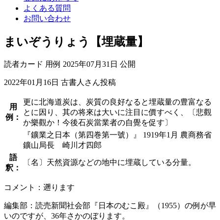
よくある質問
お問い合わせ
まいぞうりょう【埋蔵量】
読者カード
用例
2025年07月31日 公開
2022年01月16日
古書人さん投稿
更に北海道炭は、炭質の良好なると埋蔵量の豊富なる
用
とに因り、其の将來は大いに注目に價すべく、〔悲觀
例：
か樂觀か！今後石炭當業者の自覺を促す〕
『鑛業之日本（第四巻第一號）』 1919年1月 農商務省
鑛山局長 崎川才四郎
語
〔名〕天然資源などの地中に埋蔵している分量。
釈：
コメント：遡ります
編集部：読売新聞社会部『日本のむこ殿』（1955）の例が早
いのですが、36年さかのぼります。