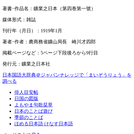
著書･作品名：鑛業之日本（第四巻第一號）
媒体形式：雑誌
刊行年（月日）：1919年1月
著者･作者：農商務省鑛山局長 崎川才四郎
掲載ページなど：5ページ下段後ろから9行目
発行元：鑛業之日本社
日本国語大辞典＠ジャパンナレッジで「まいぞうりょう」を
調べる
俳人目安帖
日国の図版
よもやま句歌栞草
日本のことば遊び
季節のことば
ほめる日本語 けなす日本語