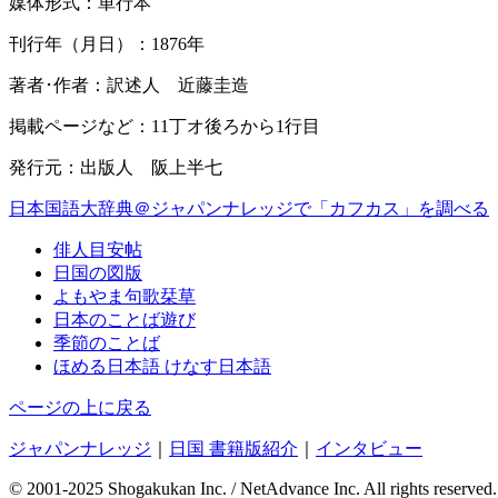
媒体形式：単行本
刊行年（月日）：1876年
著者･作者：訳述人 近藤圭造
掲載ページなど：11丁オ後ろから1行目
発行元：出版人 阪上半七
日本国語大辞典＠ジャパンナレッジで「カフカス」を調べる
俳人目安帖
日国の図版
よもやま句歌栞草
日本のことば遊び
季節のことば
ほめる日本語 けなす日本語
ページの上に戻る
ジャパンナレッジ
｜
日国 書籍版紹介
｜
インタビュー
© 2001-2025 Shogakukan Inc. / NetAdvance Inc.
All rights reserved.