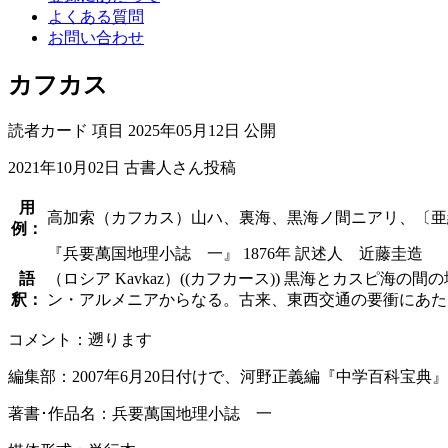
よくある質問
お問い合わせ
カフカス
読者カード
項目
2025年05月12日 公開
2021年10月02日
古書人さん投稿
用
高加索（カフカス）山ハ、裏海、黒海ノ間ニアリ、〔亜
例：
『兵要萬国地理小誌 一』 1876年 訳述人 近藤圭造
語
（ロシア Kavkaz）((カフカース)) 黒海とカス
釈：
ン・アルメニアからなる。古来、東西交通の要衝にあた
コメント：遡ります
編集部：2007年6月20日付けで、河野正義編『中学百科宝典
著書･作品名：兵要萬国地理小誌 一